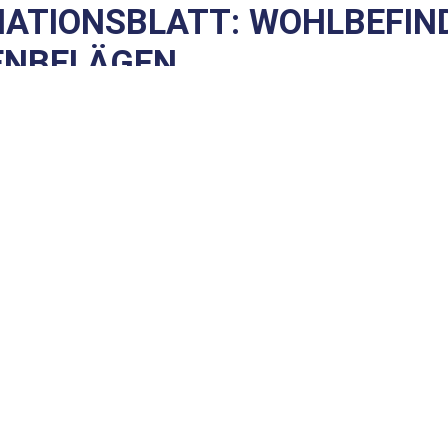
ATIONSBLATT: WOHLBEFIN
DENBELÄGEN
blatt zu diesem Thema als PDF herunter.
HIER DOWNLOADEN