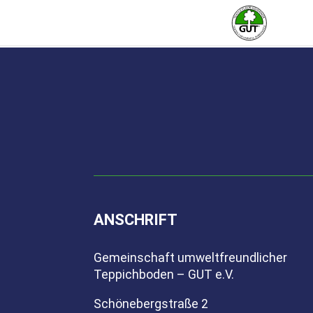
EPD - Carpet Tile (rpa6) LC3 - GUT e.V
File size: 2.04 MB
Download
ANSCHRIFT
Gemeinschaft umweltfreundlicher
Teppichboden – GUT e.V.
Schönebergstraße 2