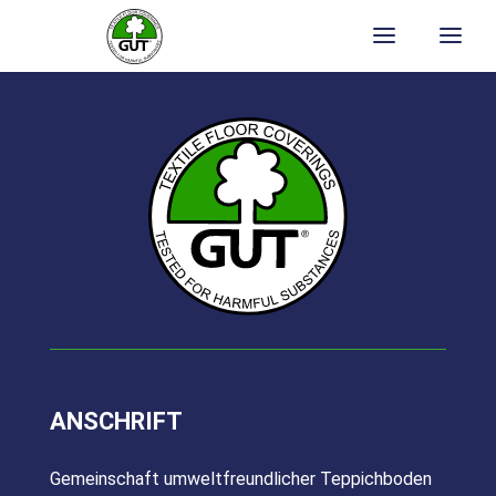
EPD - Broadloom (PP) LC2 - GUT e.V.
File size: 2.24 MB
Download
ANSCHRIFT
Gemeinschaft umweltfreundlicher Teppichboden