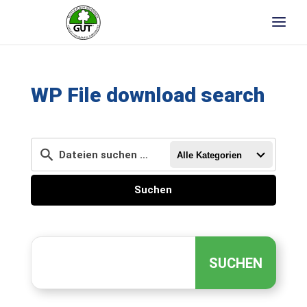
WP File download search
Alle Kategorien
Suchen
S
u
SUCHEN
c
h
e