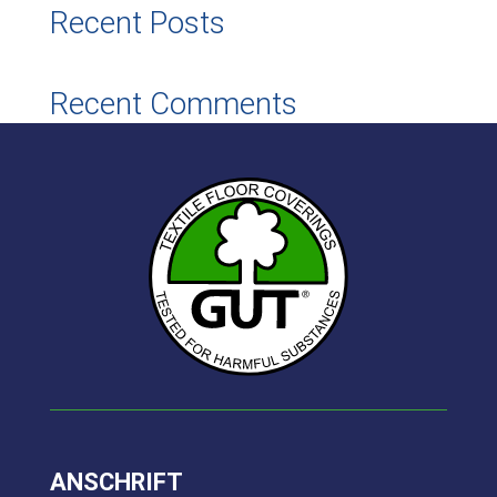
Recent Posts
n
Recent Comments
Es sind keine Kommentare vorhanden.
ANSCHRIFT